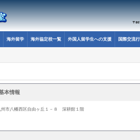
〒8
海外留学
海外協定校一覧
外国人留学生への支援
国際交流行
基本情報
九州市八幡西区自由ヶ丘１－８ 深耕館１階