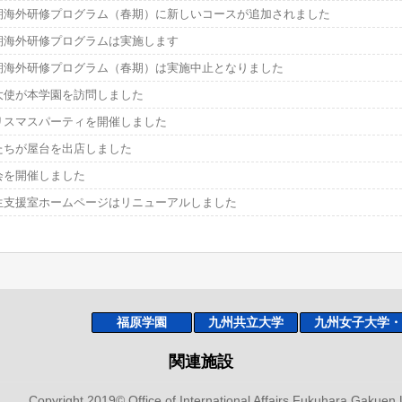
期海外研修プログラム（春期）に新しいコースが追加されました
期海外研修プログラムは実施します
期海外研修プログラム（春期）は実施中止となりました
大使が本学園を訪問しました
リスマスパーティを開催しました
たちが屋台を出店しました
会を開催しました
生支援室ホームページはリニューアルしました
福原学園
九州共立大学
九州女子大学・
関連施設
Copyright 2019© Office of International Affairs,Fukuhara Gakuen U