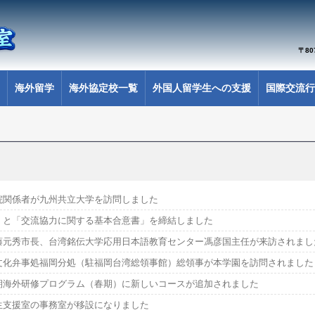
〒8
海外留学
海外協定校一覧
外国人留学生への支援
国際交流行
院関係者が九州共立大学を訪問しました
）と「交流協力に関する基本合意書」を締結しました
藤元秀市長、台湾銘伝大学応用日本語教育センター馮彦国主任が来訪されまし
文化弁事処福岡分処（駐福岡台湾総領事館）総領事が本学園を訪問されました
期海外研修プログラム（春期）に新しいコースが追加されました
生支援室の事務室が移設になりました