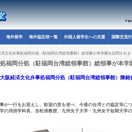
〒8
海外留学
海外協定校一覧
外国人留学生への支援
国際交流行
経済文化弁事処福岡分処（駐福岡台湾総領事館）総領事が本学園を訪問されま
処福岡分処（駐福岡台湾総領事館）総領事が本学
、台北駐大阪経済文化弁事処福岡分処（駐福岡台湾総領事館）陳
事が一行をお迎えし、歓迎の意を述べ、今後の台湾との協定等に
学の貝掛学科長、吉松准教授、九州女子大学・九州女子短期大学