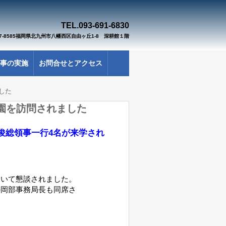
TEL.093-691-
683
0
07-8585福岡県北九州市八幡西区自由ヶ丘1-8 深耕館１階
事の実施
お問合せとアクセス
した
園を訪問されました
銘俊総領事一行4名が来学され
ついて懇談されました。
の岡部事務局長も同席さ